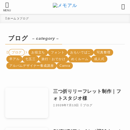
MENU
ホーム
ブログ
ブログ
– category –
ブログ
お役立ち
フォント
おもいでばこ
写真整理
卒アル
七五三
旅行・おでかけ
めくルーム
成人式
アルバムデザイナー養成講座
Canva
三つ折りリーフレット制作｜フ
ォトスタジオ様
2026年7月13日
ブログ