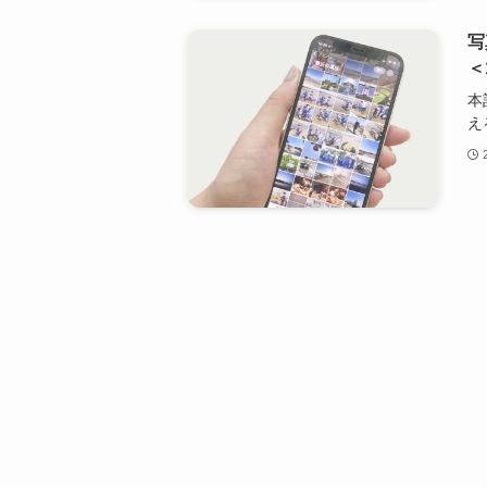
写
＜
本
え