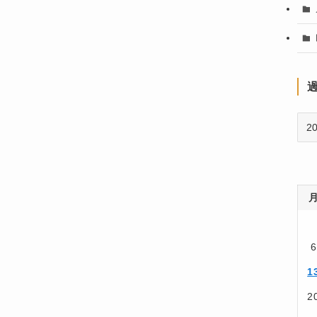
過
去
の
記
事
6
1
2