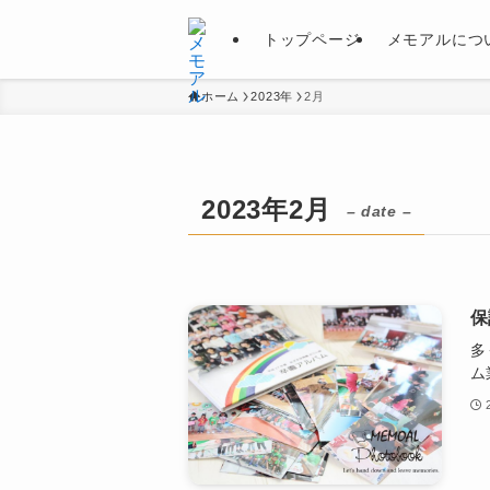
トップページ
メモアルにつ
ホーム
2023年
2月
2023年2月
– date –
保
多
ム